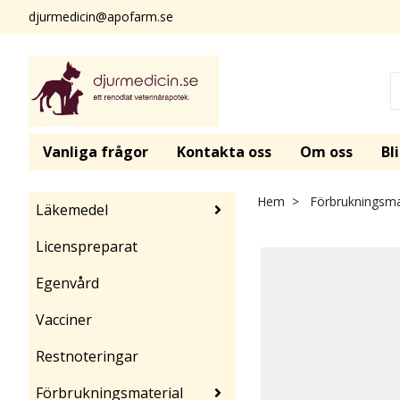
djurmedicin@apofarm.se
Vanliga frågor
Kontakta oss
Om oss
Bl
Hem
Förbrukningsma
Läkemedel
Licenspreparat
Egenvård
Vacciner
Restnoteringar
Förbrukningsmaterial