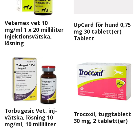
Vetemex vet 10
UpCard för hund 0,75
mg/ml 1 x 20 milliliter
mg 30 tablett(er)
Injektionsvätska,
Tablett
lösning
Torbugesic Vet, inj-
Trocoxil, tuggtablett
vätska, lösning 10
30 mg, 2 tablett(er)
mg/ml, 10 milliliter