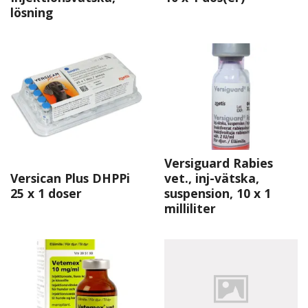
lösning
Versiguard Rabies
Versican Plus DHPPi
vet., inj-vätska,
25 x 1 doser
suspension, 10 x 1
milliliter