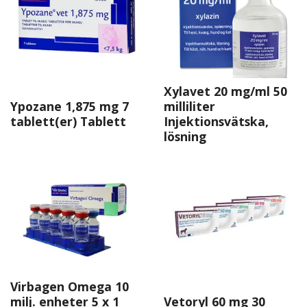
Xylavet 20 mg/ml 50
Ypozane 1,875 mg 7
milliliter
tablett(er) Tablett
Injektionsvätska,
lösning
Virbagen Omega 10
milj. enheter 5 x 1
Vetoryl 60 mg 30