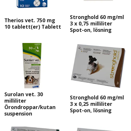
Stronghold 60 mg/ml
Therios vet. 750 mg
3 x 0,75 milliliter
10 tablett(er) Tablett
Spot-on, lösning
Surolan vet. 30
Stronghold 60 mg/ml
milliliter
3 x 0,25 milliliter
Örondroppar/kutan
Spot-on, lösning
suspension