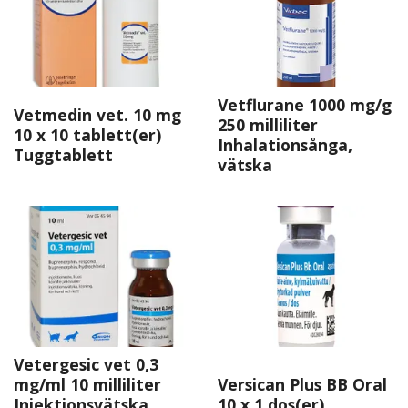
Vetflurane 1000 mg/g
Vetmedin vet. 10 mg
250 milliliter
10 x 10 tablett(er)
Inhalationsånga,
Tuggtablett
vätska
Vetergesic vet 0,3
mg/ml 10 milliliter
Versican Plus BB Oral
Injektionsvätska,
10 x 1 dos(er)