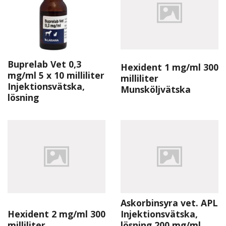
Buprelab Vet 0,3
Hexident 1 mg/ml 300
mg/ml 5 x 10 milliliter
milliliter
Injektionsvätska,
Munsköljvätska
lösning
Askorbinsyra vet. APL
Hexident 2 mg/ml 300
Injektionsvätska,
milliliter
lösning 200 mg/ml