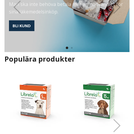
Man ska inte behöva betala mer än nödvändigt för
sina läkemedelsinköp.
BLI KUND
Populära produkter