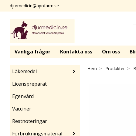
djurmedicin@apofarm.se
Vanliga frågor
Kontakta oss
Om oss
Bl
Hem
Produkter
B
Läkemedel
Licenspreparat
Egenvård
Vacciner
Restnoteringar
Förbrukningsmaterial