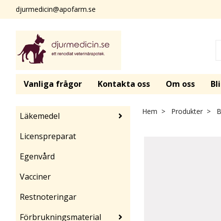
djurmedicin@apofarm.se
Vanliga frågor
Kontakta oss
Om oss
Bl
Hem
Produkter
B
Läkemedel
Licenspreparat
Egenvård
Vacciner
Restnoteringar
Förbrukningsmaterial