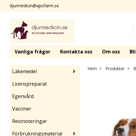
djurmedicin@apofarm.se
Vanliga frågor
Kontakta oss
Om oss
Bl
Hem
Produkter
B
Läkemedel
Licenspreparat
Egenvård
Vacciner
Restnoteringar
Förbrukningsmaterial