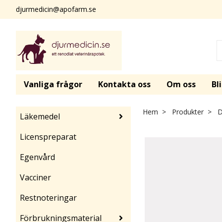
djurmedicin@apofarm.se
Vanliga frågor
Kontakta oss
Om oss
Bl
Hem
Produkter
D
Läkemedel
Licenspreparat
Egenvård
Vacciner
Restnoteringar
Förbrukningsmaterial