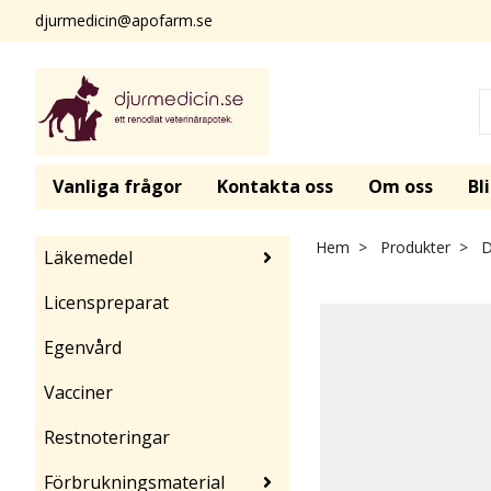
djurmedicin@apofarm.se
Vanliga frågor
Kontakta oss
Om oss
Bl
Hem
Produkter
D
Läkemedel
Licenspreparat
Egenvård
Vacciner
Restnoteringar
Förbrukningsmaterial