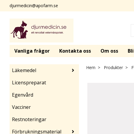
djurmedicin@apofarm.se
Vanliga frågor
Kontakta oss
Om oss
Bl
Hem
Produkter
Fl
Läkemedel
Licenspreparat
Egenvård
Vacciner
Restnoteringar
Förbrukningsmaterial