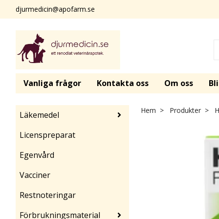
djurmedicin@apofarm.se
Vanliga frågor
Kontakta oss
Om oss
Bl
Hem
Produkter
H
Läkemedel
Licenspreparat
Egenvård
Vacciner
Restnoteringar
Förbrukningsmaterial