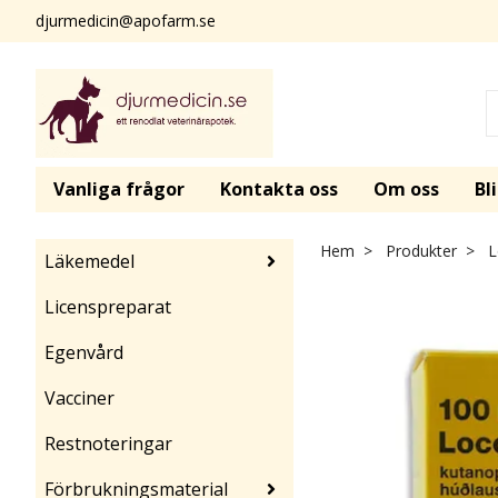
djurmedicin@apofarm.se
Vanliga frågor
Kontakta oss
Om oss
Bl
Hem
Produkter
Lo
Läkemedel
Licenspreparat
Egenvård
Vacciner
Restnoteringar
Förbrukningsmaterial