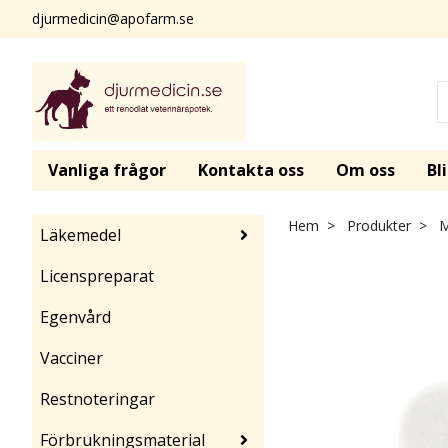
djurmedicin@apofarm.se
Vanliga frågor
Kontakta oss
Om oss
Bl
Hem
Produkter
M
Läkemedel
Licenspreparat
Egenvård
Vacciner
Restnoteringar
Förbrukningsmaterial