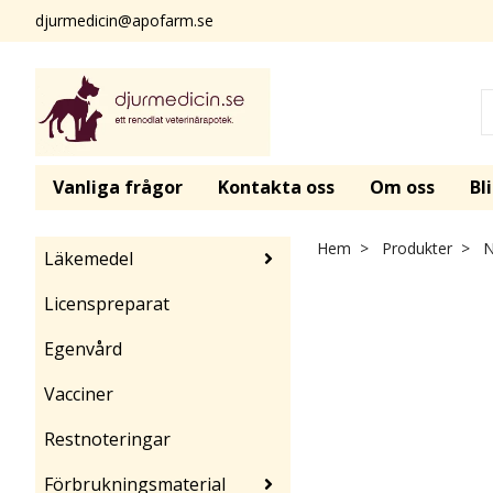
djurmedicin@apofarm.se
Vanliga frågor
Kontakta oss
Om oss
Bl
Hem
Produkter
No
Läkemedel
Licenspreparat
Egenvård
Vacciner
Restnoteringar
Förbrukningsmaterial