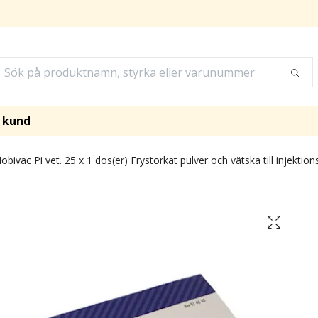
i kund
bivac Pi vet. 25 x 1 dos(er) Frystorkat pulver och vätska till injektion