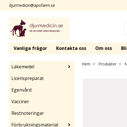
djurmedicin@apofarm.se
Vanliga frågor
Kontakta oss
Om oss
Bl
Hem
Produkter
No
Läkemedel
Licenspreparat
Egenvård
Vacciner
Restnoteringar
Förbrukningsmaterial