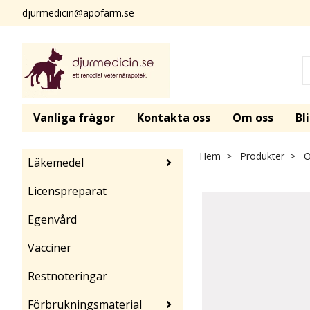
djurmedicin@apofarm.se
Vanliga frågor
Kontakta oss
Om oss
Bl
Hem
Produkter
Om
Läkemedel
Licenspreparat
Egenvård
Vacciner
Restnoteringar
Förbrukningsmaterial