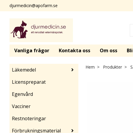
djurmedicin@apofarm.se
Vanliga frågor
Kontakta oss
Om oss
Bl
Hem
Produkter
S
Läkemedel
Licenspreparat
Egenvård
Vacciner
Restnoteringar
Förbrukningsmaterial