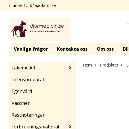
djurmedicin@apofarm.se
Vanliga frågor
Kontakta oss
Om oss
Bl
Hem
Produkter
S
Läkemedel
Licenspreparat
Egenvård
Vacciner
Restnoteringar
Förbrukningsmaterial