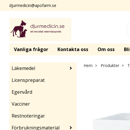
djurmedicin@apofarm.se
Vanliga frågor
Kontakta oss
Om oss
Bl
Hem
Produkter
Tr
Läkemedel
Licenspreparat
Egenvård
Vacciner
Restnoteringar
Förbrukningsmaterial